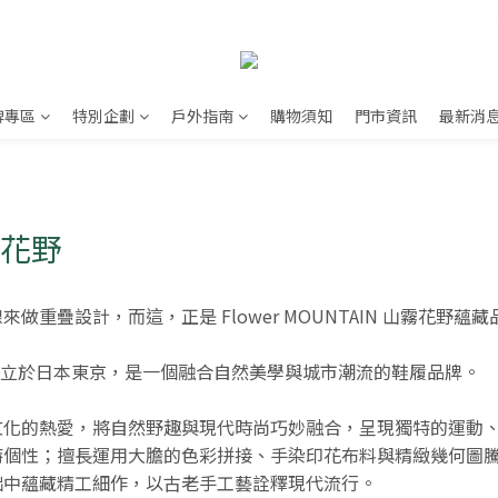
牌專區
特別企劃
戶外指南
購物須知
門市資訊
最新消
山霧花野
重疊設計，而這，正是 Flower MOUNTAIN 山霧花野蘊
2015 年成立於日本東京，是一個融合自然美學與城市潮流的鞋履品牌。
文化的熱愛，將自然野趣與現代時尚巧妙融合，呈現獨特的運動
特個性；擅長運用大膽的色彩拼接、手染印花布料與精緻幾何圖
拙中蘊藏精工細作，以古老手工藝詮釋現代流行。