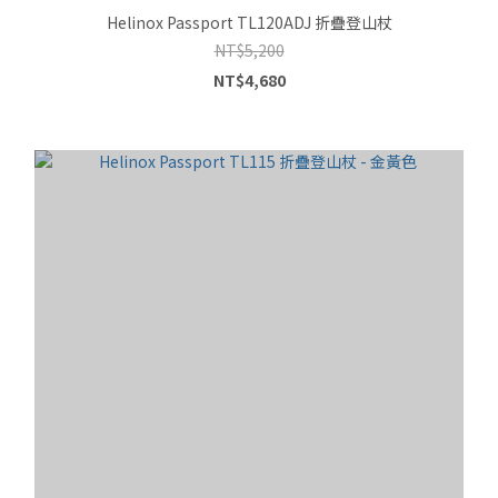
Helinox Passport TL120ADJ 折疊登山杖
NT$5,200
NT$4,680