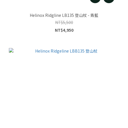
Helinox Ridgline LB135 登山杖 - 青藍
NT$5,500
NT$4,950