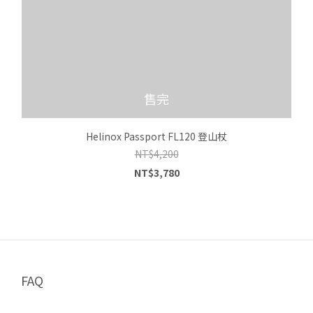
售完
Helinox Passport FL120 登山杖
NT$4,200
NT$3,780
FAQ