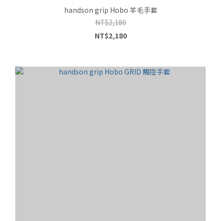
handson grip Hobo 羊毛手套
NT$2,180
NT$2,180