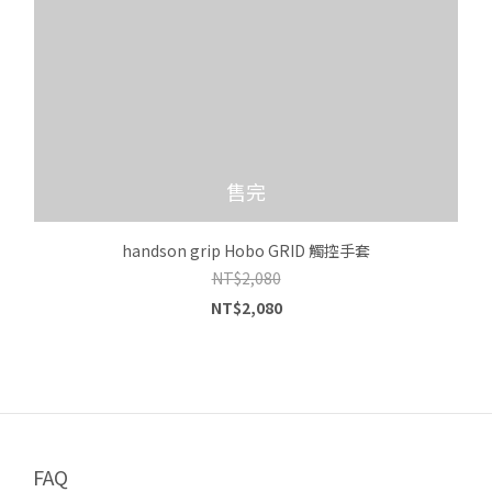
售完
handson grip Hobo GRID 觸控手套
NT$2,080
NT$2,080
FAQ