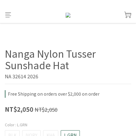
Nanga Nylon Tusser
Sunshade Hat
NA 32614 2026
Free Shipping on orders over $2,000 on order
NT$2,050
NT$2,050
Color
: L.GRN
BLK
IVORY
KHA
L.GRN