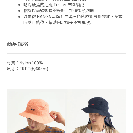
略為硬挺的尼龍 Tusser 布料製成
帽簷採前短後長的設計，加強後頸防曬
以象徵 NANGA 品牌紅白黑三色的原創設計拉繩，穿戴
時防止錯位，幫助固定帽子不被風吹走
商品規格
材質：Nylon 100%
尺寸：FREE(約60cm)