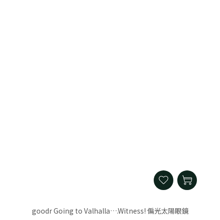
goodr Going to Valhalla….Witness! 偏光太陽眼鏡