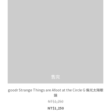
售完
goodr Strange Things are Afoot at the Circle G 偏光太陽眼
鏡
NT$1,250
NT$1,250