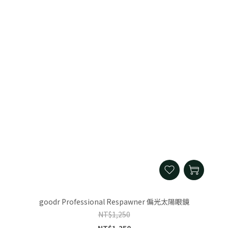
goodr Professional Respawner 偏光太陽眼鏡
NT$1,250
NT$1,250