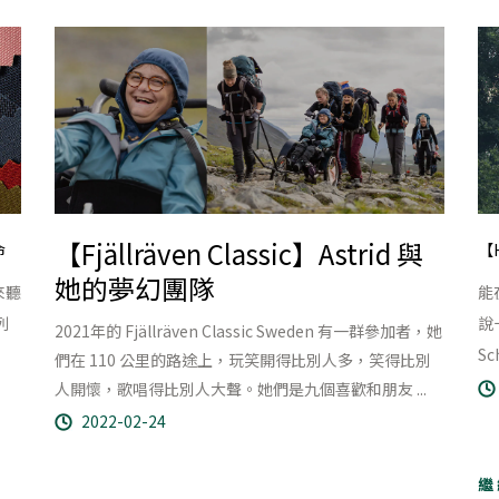
【Fjällräven Classic】Astrid 與
【
命
她的夢幻團隊
能
來聽
說
列
2021年的 Fjällräven Classic Sweden 有一群參加者，她
S
們在 110 公里的路途上，玩笑開得比別人多，笑得比別
人開懷，歌唱得比別人大聲。她們是九個喜歡和朋友 ...
2022-02-24
繼 