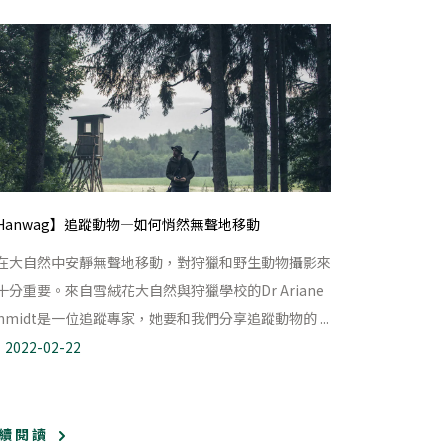
Hanwag】追蹤動物—如何悄然無聲地移動
在大自然中安靜無聲地移動，對狩獵和野生動物攝影來
十分重要。來自雪絨花大自然與狩獵學校的Dr Ariane
chmidt是一位追蹤專家，她要和我們分享追蹤動物的 ...
2022-02-22
續 閱 讀