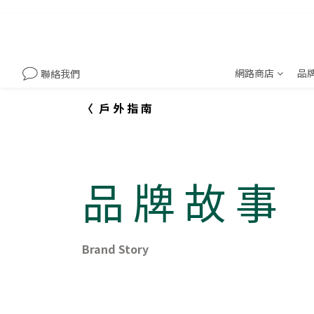
網路商店
品
聯絡我們
〈 戶 外 指 南
品 牌 故 事
Brand Story