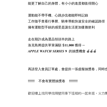
能更了解自己的身體，有小小的進度都值得開心
運動能不帶手機、心跳步伐都能即時記錄
工作隨手查看行事曆、騎車導航快速安全的確認路徑
擁有運動型手錶的感受是讓生活更加優雅便利
走在期許成為選品領頭羊的路上
洛克島將提供單筆滿額 $𝟏𝟏,𝟎𝟎𝟎 獲得 ─
𝑨𝑷𝑷𝑳𝑬 𝑾𝑨𝑻𝑪𝑯 𝑺𝑬𝑹𝑰𝑬𝑺 𝟗 ​ 的抽獎機會 🍎🍎🍎
再請登入會員訂單處，會提供一張虛擬抽獎卷，同時
!!!!!!! ​ ​ ​ 不會有實體抽獎卷 ​ ​ ​ !!!!!!!!!
歡迎樓上找同學找隔壁同事下班相約一起來逛，火力