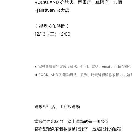
ROCKLAND 公館店、巨蛋店、草悟店、官網
Fjällräven 台大店
︙
︙
得獎公佈時間
12/13（三）12:00
⁕
完整會員資料定義：姓名、性別、電話、email、生日等
⁕
ROCKLAND 對活動辦法、規則、時間皆保留修改權力，
運動即生活、生活即運動
當我們走出家門、踏上運動的每一個步伐
都希望能夠有個數據被記錄下，透過記錄的過程