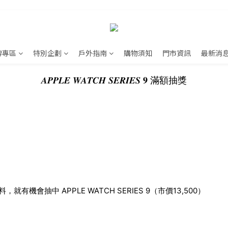
牌專區
特別企劃
戶外指南
購物須知
門市資訊
最新消
𝑨𝑷𝑷𝑳𝑬 𝑾𝑨𝑻𝑪𝑯 𝑺𝑬𝑹𝑰𝑬𝑺 𝟗 滿額抽獎
資料，
就有機會抽中 APPLE WATCH SERIES 9（市價13,500）