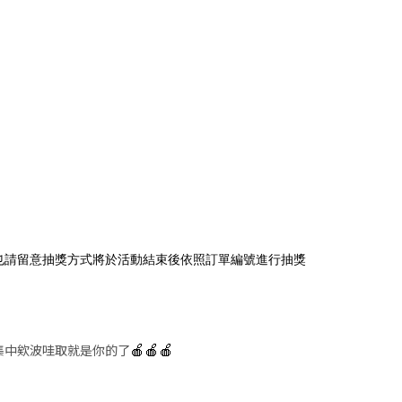
也請留意抽獎方式將於活動結束後依照訂單編號進行抽獎
集中欸波哇取就是你的了
🍎🍎🍎