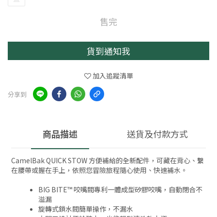
售完
貨到通知我
加入追蹤清單
分享到
商品描述
送貨及付款方式
CamelBak QUICK STOW 方便補給的全新配件，可藏在背心、繫
在腰帶或握在手上，依照您冒險旅程隨心使用、快速補水。
BIG BITE™ 咬嘴閥專利一體成型矽膠咬嘴，自動閉合不
溢漏
旋轉式鎖水閥簡單操作，不漏水