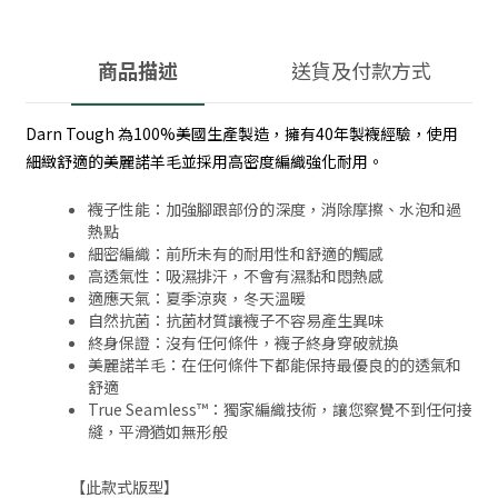
商品描述
送貨及付款方式
Darn Tough 為100%美國生產製造，擁有40年製襪經驗，使用
細緻舒適的美麗諾羊毛並採用高密度編織強化耐用。
襪子性能：加強腳跟部份的深度，消除摩擦、水泡和過
熱點
細密編織：前所未有的耐用性和舒適的觸感
高透氣性：吸濕排汗，不會有濕黏和悶熱感
適應天氣：夏季涼爽，冬天溫暖
自然抗菌：抗菌材質讓襪子不容易產生異味
終身保證：沒有任何條件，襪子終身穿破就換
美麗諾羊毛：在任何條件下都能保持最優良的的透氣和
舒適
True Seamless™：獨家編織技術，讓您察覺不到任何接
縫，平滑猶如無形般
【此款式版型】