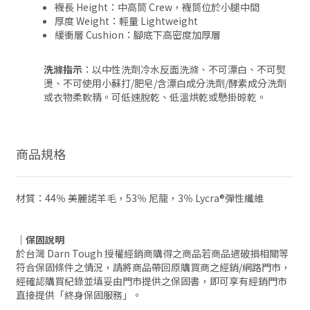
襪長 Height：中高筒 Crew，襪筒位於小腿中間
厚度 Weight：輕量 Lightweight
緩衝層 Cushion：腳底下高密度加厚層
洗滌指示
：以中性洗劑冷水反面洗滌、不可漂白、不可熨
燙、不可使用小蘇打/肥皂/含漂白成分洗劑/酵素成分洗劑
或衣物柔軟精。可低速脫乾、低溫烘乾或懸掛晾乾。
商品規格
材質：44％ 美麗諾羊毛，53％ 尼龍，3％ Lycra®彈性纖維
｜保固說明
於台灣 Darn Tough 授權經銷商購得之商品若商品遇破損相關等
符合保固條件之情況，請將商品帶回原購買商之經銷/網路門市，
經確認購買紀錄並填妥由門市提供之保固書，即可享有經銷門市
直接提供「終身保固服務」。