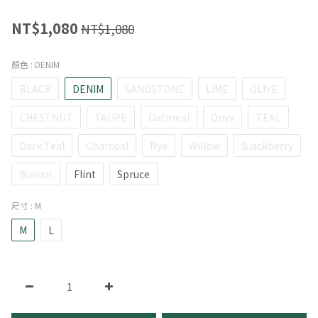
NT$1,080
NT$1,080
顏色
: DENIM
BLACK
DENIM
SANDSTONE
LIME
OLIVE
CHESTNUT
TAUPE
Oatmeal
Onyx
TEAL
Dark Teal
Charcoal
Rye
Willow
Blackberry
Walnut
Flint
Spruce
尺寸
: M
M
L