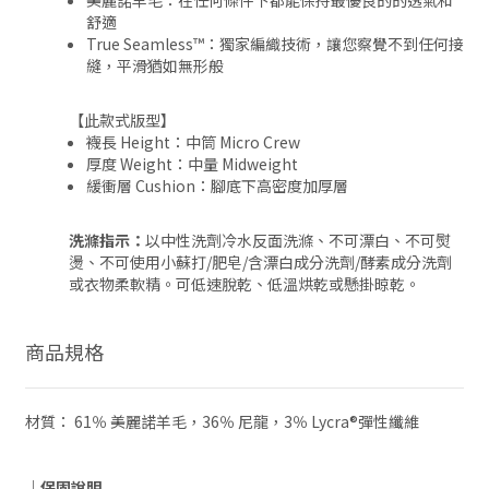
美麗諾羊毛：在任何條件下都能保持最優良的的透氣和
舒適
True Seamless™：獨家編織技術，讓您察覺不到任何接
縫，平滑猶如無形般
【此款式版型】
襪長 Height：中筒 Micro Crew
厚度 Weight：中量 Midweight
緩衝層 Cushion：腳底下高密度加厚層
洗滌指示：
以中性洗劑冷水反面洗滌、不可漂白、不可熨
燙、不可使用小蘇打/肥皂/含漂白成分洗劑/酵素成分洗劑
或衣物柔軟精。可低速脫乾、低溫烘乾或懸掛晾乾。
商品規格
材質： 61％ 美麗諾羊毛，36％ 尼龍，3％ Lycra®彈性纖維
｜保固說明