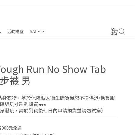
息
活動講座
SALE
Tough Run No Show Tab
步襪 男
為貼身衣物，基於保障個人衛生購買後恕不提供退/換貨服
確認尺寸斟酌購買◂◂◂
身瑕疵，請於到貨後七日內申請換貨並請勿試穿）
000元免運