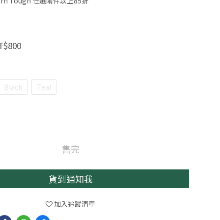
n Tough 任選兩件以上85折
T$800
Black
Teal
售完
貨到通知我
加入追蹤清單