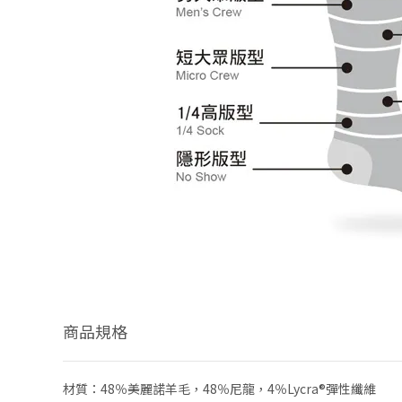
商品規格
材質：48％美麗諾羊毛，48％尼龍，4％Lycra®彈性纖維