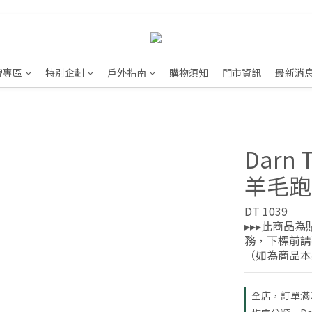
牌專區
特別企劃
戶外指南
購物須知
門市資訊
最新消
Darn 
羊毛跑
DT 1039
▸▸▸此商品
務，下標前請
（如為商品本
全店，訂單滿2