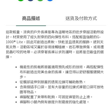
商品描述
送貨及付款方式
這款輕量、涼爽的戶外長褲是專為溫暖地區的徒步穿越活動所設
計，材質使用了經久耐穿的四向彈性布料，搭配輕盈強韌的G-
1000® Lite，因此可創造出柔軟、快乾並且透氣的服飾。遇到天
氣炎熱，活動區域又屬於容易接觸植被、岩石導致擦傷，或易遭
昆蟲叮咬的地帶，必須穿著長褲以求防護時，這將是您最佳的選
擇。
機能性的剪裁將膝蓋運用預先成形的技術，再搭配彈性
布料創造出完美合身的長褲，讓您得以舒舒服服邁開大
步。
從髖部延伸到膝蓋的透氣拉鍊可輔助散熱。
含兩個插手口袋，並有大容量的拉鍊式褲管口袋可放地
圖等物品。
褲腳配置了束帶和靴鉤，可固定褲管防止上滑。
褲腳和小腿內側有做提升耐磨度的強化處理。