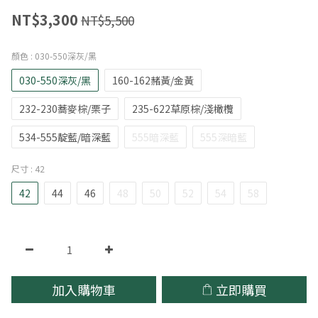
NT$3,300
NT$5,500
顏色
: 030-550深灰/黑
030-550深灰/黑
160-162赭黃/金黃
232-230蕎麥棕/栗子
235-622草原棕/淺橄欖
534-555靛藍/暗深藍
555暗深藍
555深暗藍
尺寸
: 42
42
44
46
48
50
52
54
58
加入購物車
立即購買