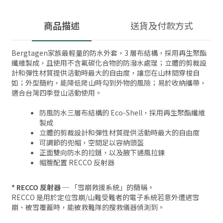
商品描述
送貨及付款方式
Bergtagen家族最輕量的防水外套，3 層布結構，採用再生聚酯
纖維製成，且使用不含氟碳化合物的防潑水處理；立體的剪裁設
計和彈性材質提供活動時最大的自由度，讓您在山林間穿梭自
如；外型簡約，能降低爬山時勾到外物的風險；易於收納攜帶，
適合台灣四季登山活動使用。
防風防水三層布結構的 Eco-Shell，採用再生聚酯纖維
製成
立體的剪裁設計和彈性材質提供活動時最大的自由度
可調節的兜帽，空間足以容納頭盔
正面雙向防水的拉鏈，以及腋下通風拉鍊
帽簷配置 RECCO 反射器
* RECCO 反射器 ─
「雪崩救援系統」的簡稱。
RECCO 是用於定位雪崩/山難受難者的電子系統若意外遭遇雪
崩、被雪覆蓋時，能被救難隊的搜救儀器偵測到。