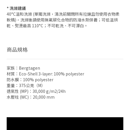
* 洗滌建議
40°C溫和洗滌 (單獨洗滌，清洗前關閉所有拉鍊且勿使用衣物柔
軟精)，洗滌後請使用無氟碳化合物的防潑水劑保養；可低溫烘
乾、熨燙最高 110°C；不可乾洗、不可漂白。
商品規格
家族：Bergtagen
材質：Eco-Shell 3-layer: 100% polyester
防水膜：100% polyester
重量：375公克（M）
透氣性 (MP)：30,000 g/m2/24h
水壓柱 (WC)：20,000 mm