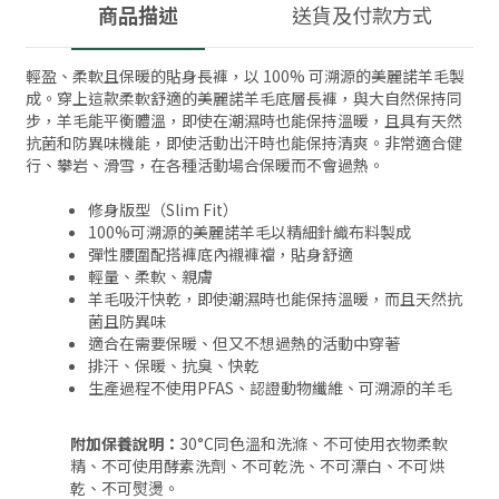
商品描述
送貨及付款方式
輕盈、柔軟且保暖的貼身長褲，以 100% 可溯源的美麗諾羊毛製
成。穿上這款柔軟舒適的美麗諾羊毛底層長褲，與大自然保持同
步，羊毛能平衡體溫，即使在潮濕時也能保持溫暖，且具有天然
抗菌和防異味機能，即使活動出汗時也能保持清爽。非常適合健
行、攀岩、滑雪，在各種活動場合保暖而不會過熱。
修身版型（Slim Fit）
100%可溯源的美麗諾羊毛以精細針織布料製成
彈性腰圍配搭褲底內襯褲襠，貼身舒適
輕量、柔軟、親膚
羊毛吸汗快乾，即使潮濕時也能保持溫暖，而且天然抗
菌且防異味
適合在需要保暖、但又不想過熱的活動中穿著
排汗、保暖、抗臭、快乾
生產過程不使用PFAS、認證動物纖維、可溯源的羊毛
附加保養說明：
30°C同色溫和洗滌、不可使用衣物柔軟
精、不可使用酵素洗劑、不可乾洗、不可漂白、不可烘
乾、不可熨燙。