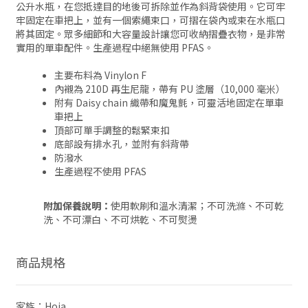
公升水瓶，在您抵達目的地後可拆除並作為斜背袋使用。它可牢
牢固定在車把上，並有一個索繩束口，可摺在袋內或束在水瓶口
將其固定。眾多細節和大容量設計讓您可收納摺疊衣物，是非常
實用的單車配件。生產過程中絕無使用 PFAS。
主要布料為 Vinylon F
內襯為 210D 再生尼龍，帶有 PU 塗層（10,000 毫米）
附有 Daisy chain 織帶和魔鬼氈，可靈活地固定在單車
車把上
頂部可單手調整的鬆緊束扣
底部設有排水孔，並附有斜背帶
防潑水
生產過程不使用 PFAS
附加保養說明：
使用軟刷和溫水清潔；不可洗滌、不可乾
洗、不可漂白、不可烘乾、不可熨燙
商品規格
家族：Hoja