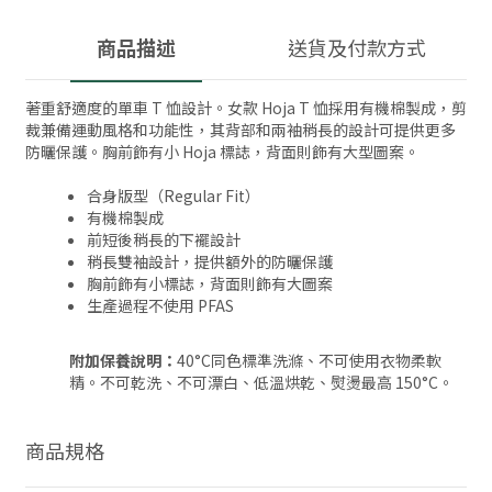
商品描述
送貨及付款方式
著重舒適度的單車 T 恤設計。女款 Hoja T 恤採用有機棉製成，剪
裁兼備運動風格和功能性，其背部和兩袖稍長的設計可提供更多
防曬保護。胸前飾有小 Hoja 標誌，背面則飾有大型圖案。
合身版型（Regular Fit）
有機棉製成
前短後稍長的下襬設計
稍長雙袖設計，提供額外的防曬保護
胸前飾有小標誌，背面則飾有大圖案
生產過程不使用 PFAS
附加保養說明：
40°C同色標準洗滌、不可使用衣物柔軟
精。不可乾洗、不可漂白、低溫烘乾、熨燙最高 150°C。
商品規格