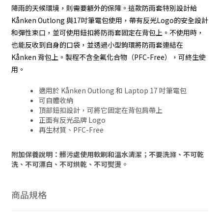
降雨的天候環境，則需要額外的保障。這款防雨套特別設計給
Kånken Outlong 與17吋筆電包使用，帶有反光Logo的安全設計
和彈性束口，並可使用鈕扣將防雨套固定在背包上。不使用時，
也能反收到自身的口袋，並透過小型鉤環將防雨套連結在
Kånken 背包上。製程不含全氟化合物（PFC-Free），可終生使
用。
適用於 Kånken Outlong 和 Laptop 17 吋筆電包
可自體收納
頂部鈕扣設計，可將它固定在背包肩帶上
正面有反光品牌 Logo
再生材質、PFC-Free
附加保養說明：髒污處使用軟刷和溫水清潔；不要洗滌、不可乾
洗、不可漂白、不可烘乾、不可熨燙。
商品規格