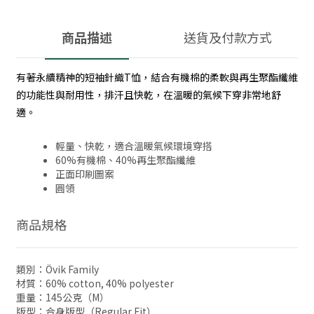
商品描述
送貨及付款方式
有著永續精神的短袖針織T恤，結合有機棉的柔軟與再生聚酯纖維
的功能性與耐用性，排汗且快乾，在溫暖的氣候下穿非常地舒
適。
輕量、快乾，適合溫暖氣候環境穿搭
60%有機棉、40%再生聚酯纖維
正面印刷圖案
圓領
商品規格
類別：Övik Family
材質：60% cotton, 40% polyester
重量：145公克（M）
版型：合身版型（Regular Fit）