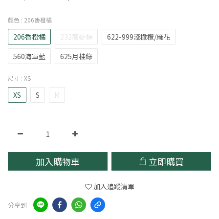
顏色
: 206香橙橘
206香橙橘
232蕎麥棕
622-999淺橄欖/麻花
560海軍藍
625月桂綠
尺寸
: XS
XS
S
M
加入購物車
立即購買
加入追蹤清單
分享到