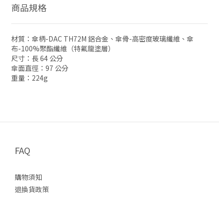
商品規格
材質：傘柄-DAC TH72M 鋁合金、傘骨-
高密度玻璃纖維、
傘
布-100%聚酯纖維（特氟龍塗層）
尺寸：長 64 公分
傘面直徑：97 公分
重量：224g
FAQ
購物須知
退換貨政策