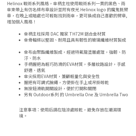
Helinox 戰術系列風格，傘柄主柱使用戰術系列一貫的黑色、雨
傘束帶上有仿名條布章設計並附有夜光 Helinox logo 的魔鬼氈臂
章，在晚上或暗處也可輕鬆找到雨傘，更可換成自己喜歡的臂章,
增加個人風格！
傘柄主柱採用 DAC 獨家 TH72M 鋁合金材質
傘骨輻條以堅固、耐用且具有韌性的玻璃纖維材質製成
傘布由聚酯纖維製成，經過特氟龍塗層處理，強韌、防
汙、防水
手柄握把為輕巧防滑的EVA材質，多層紋路設計，手感
舒適、透氣
傘尖採用EVA材質，兼顧輕量化與安全性
握把有可調式腕繩，方便掛在手上或吊掛晾乾
無按鈕滑軌開關設計，便於打開和關閉
另有 Outdoor系列 的 Umbrella One 及 Umbrella Two
注意事項：使用后請在陰涼處晾乾，避免存放在潮濕環
境。