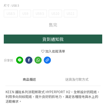
尺寸
: US8.5
US8.5
US9
US9.5
US10
US11
售完
貨到通知我
加入追蹤清單
分享到
商品描述
送貨及付款方式
KEEN 護趾系列涼鞋新款式 HYPERPORT H2，全新設計的鞋底，
利用多向刻紋鞋底，提升良好的抓地力，滿足各種陸地與水上的
活動需求。