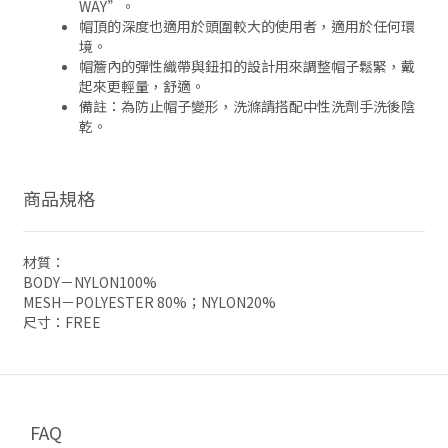
WAY”。
帽頂的深度也適用於頭圍較大的使用者，適用於任何環
境。
帽簷內的彈性織帶與鈕扣的設計用來調整帽子鬆緊，戴
起來更輕量，舒適。
備註：為防止帽子變形，洗滌請搭配中性洗劑手洗後陰
乾。
商品規格
材質：
BODY－NYLON100%
MESH－POLYESTER 80%；NYLON20%
尺寸：FREE
FAQ