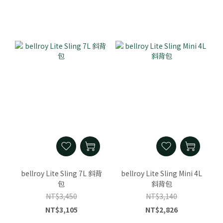
bellroy Lite Sling 7L 斜背
bellroy Lite Sling Mini 4L
包
斜背包
NT$3,450
NT$3,140
NT$3,105
NT$2,826