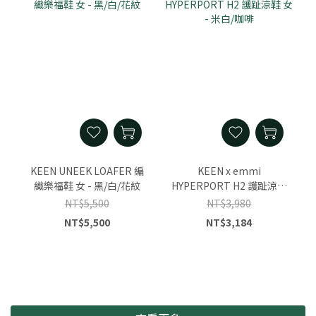
KEEN UNEEK LOAFER 編
KEEN x emmi
織樂福鞋 女 - 黑/白/花紋
HYPERPORT H2 護趾涼鞋
女 - 米白/咖啡
NT$5,500
NT$3,980
NT$5,500
NT$3,184