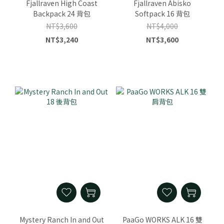
Fjallraven High Coast
Fjallraven Abisko
Backpack 24 背包
Softpack 16 背包
NT$3,600
NT$4,000
NT$3,240
NT$3,600
Mystery Ranch In and Out
PaaGo WORKS ALK 16 雙