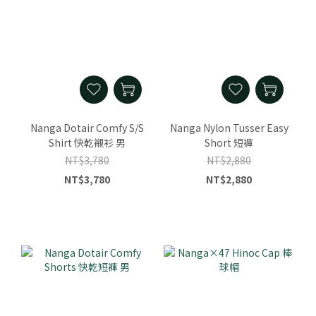
Nanga Dotair Comfy S/S
Nanga Nylon Tusser Easy
Shirt 快乾襯衫 男
Short 短褲
NT$3,780
NT$2,880
NT$3,780
NT$2,880