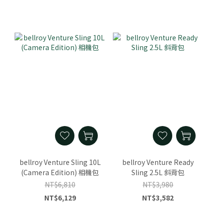
bellroy Venture Sling 10L
bellroy Venture Ready
(Camera Edition) 相機包
Sling 2.5L 斜背包
NT$6,810
NT$3,980
NT$6,129
NT$3,582