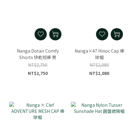
Nanga Dotair Comfy
Nanga×47 Hinoc Cap 棒
Shorts 快乾短褲 男
球帽
NT$2,750
NT$2,080
NT$2,750
NT$2,080