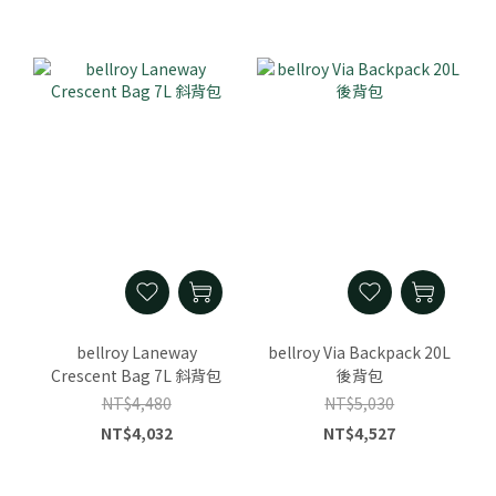
bellroy Laneway
bellroy Via Backpack 20L
Crescent Bag 7L 斜背包
後背包
NT$4,480
NT$5,030
NT$4,032
NT$4,527