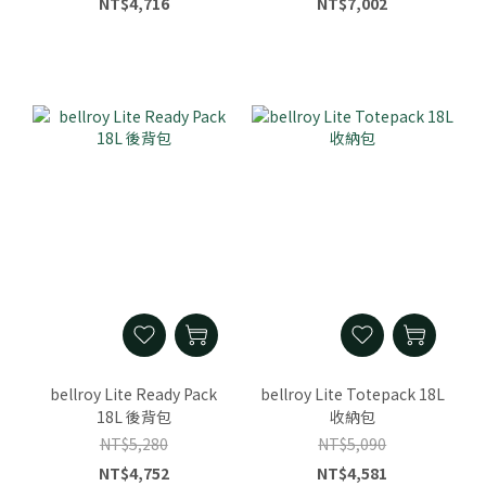
NT$4,716
NT$7,002
bellroy Lite Ready Pack
bellroy Lite Totepack 18L
18L 後背包
收納包
NT$5,280
NT$5,090
NT$4,752
NT$4,581