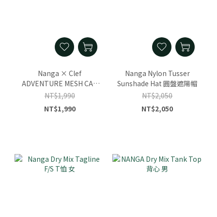
Nanga × Clef
Nanga Nylon Tusser
ADVENTURE MESH CAP
Sunshade Hat 圓盤遮陽帽
棒球帽
NT$1,990
NT$2,050
NT$1,990
NT$2,050