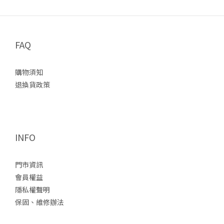
到南湖壓迫感的，是過了南湖北山後的五岩峰。裸露稜線上的風非
常直接。重裝狀態下，身體其實很容易因為流汗後被風吹冷，尤其
停下來等隊友時，能很明顯的感受到身體熱氣被帶走的瞬間。▸ 五岩
FAQ
峰Keb Thermal Wind Jacket 讓我印象很深的一點，是它不像傳統
厚刷毛那麼悶。 以前穿一般刷毛行進時，常常走沒多久背部就開始
購物須知
積熱流汗，接著一停下來又迅速變冷；但這次在南湖，從爬升、拉
退換貨政策
繩到翻越岩稜的過程裡，它維持了一種很穩定的體感。風吹得進不
會刺骨，行進時也不會有濕黏感。「一直維持剛剛好的溫度」，是
Keb Thermal Wind Jacket 在長時間重裝行程裡非常重要的大優點
之一。 ▸穿了一整天內層都沒濕掉的 Keb Thermal Wind
INFO
Jacket Day 2 帝王之山的清晨（12-14hr）南湖山屋 → 南湖南峰 →
巴巴山 → 南湖大山主峰 → 回圈谷 凌晨摸黑起登時，圈谷溫度已是
零下。▸四月的凌晨還是有機會看到零下溫度頭燈照著結霜的山徑，
門市資訊
身體還沒完全熱開，但又不能穿太厚，因為只要開始爬升很快就會
會員權益
過熱。這也是我這次特別有感的地方。▸ 起了一個大早，我們是第一
隱私權聲明
隊出發Keb Thermal Wind Jacket 像是介於風衣與中層之間的存
保固、維修辦法
在。非傳統化纖外套那樣厚重，也比一般薄風衣多了明顯的保暖
感。尤其從南峰往主峰的稜線上，風吹過來時，外層能有效阻隔冷