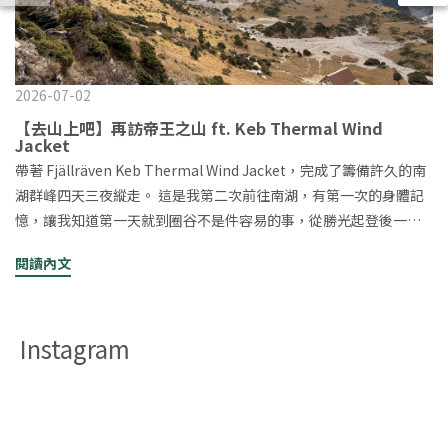
2026-07-02
【去山上吧】再訪帝王之山 ft. Keb Thermal Wind
Jacket
帶著 Fjällräven Keb Thermal Wind Jacket，完成了籌備許久的南
湖群峰四天三夜縱走。 這是我第二次前往南湖，有第一次的身體記
憶，讓我知道第一天就到圈谷不是件容易的事，從勝光起登後一路
的長距離、高落差、重裝與低溫，加上南湖招待的碎石地形與稜線
閱讀內文
強風，讓這趟旅程更像是一場長時間與自己身體對話的過程。▸重溫
雲稜山屋前的陡上 (笑) 【行程規劃｜四天三夜的南湖行】 Day 0 深
夜啟程 晚上六點下班後，直接從台中開車出發。經埔里、武嶺、合
Instagram
歡山，一路前往勝光方便屋。半夜的山路很安靜，想到隔天即將背
起重裝走進南湖圈谷，其實心裡既是期待又緊張。 Day 1 重裝翻越
五岩峰（10-12hr） 勝光 → 雲稜山莊 → 審馬陣山 → 南湖北山 → 五
岩峰 → 南湖山屋 從雲稜山莊之後到審馬陣草原都是舒服的緩下坡跟
草原景色▸審馬陣草原▸審馬陣山屋小小的很可愛 真正讓我開始感受