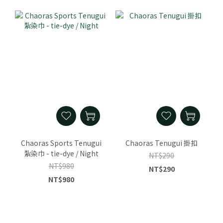
Chaoras Sports Tenugui
Chaoras Tenugui 掛扣
紮染巾 - tie-dye / Night
NT$290
NT$980
NT$290
NT$980