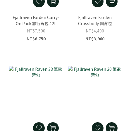
Fjallraven Farden Carry-
Fjallraven Farden
On Pack 旅行背包 42L
Crossbody 斜背包
NT$7,500
NT$4,400
NT$6,750
NT$3,960