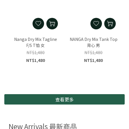
Nanga Dry Mix Tagline
NANGA Dry Mix Tank Top
F/S T恤 女
背心 男
NT$1,480
NT$1,480
NT$1,480
NT$1,480
查看更多
New Arrivals 最新商品