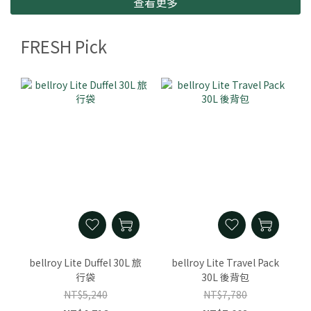
查看更多
FRESH Pick
bellroy Lite Duffel 30L 旅
bellroy Lite Travel Pack
行袋
30L 後背包
NT$5,240
NT$7,780