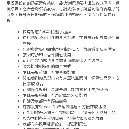
用獨家設計的透氣背負系統，能快速將濕氣排出並減少摩擦，通
風涼爽，適合台灣濕熱氣候；可調式背板可調整到最符合身形的
狀態，提升背負舒適度。多功能用途的設計，適合戶外過夜行
程。
採用耐磨布料和防潑水拉鍊
使用透氣及耐用性的背負系統，在肩帶兩側各有彈性置
物袋
包體與背板中間使用彈性鋼框架，兼顧穩定及靈活性
頂袋可拆卸，當作腰包使用
可由主袋頂部或背包前側拉鍊處進入主袋空間
頂袋採抽繩設計的開合方式
兩條長形拉鍊，方便拿取裝備
背包前側的長型口袋有大置物空間與一個彈性網袋，方
便拿取物品
可調整長度的工具織帶環，能放置登山杖/冰斧等
兩條長形繩練，可用於固定外掛裝備
側邊及底部皆有壓縮織帶
底部設有Speed Zip™ 睡袋隔層，方便存取睡袋
可拆卸腰帶兩側各有拉鍊口袋，可攜帶個人隨身用品
腰帶兩側各有拉鍊口袋，可攜帶個人隨身用品
底部布料採用雙層設計，提高耐磨性