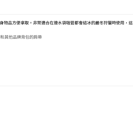
的隨身物品方便拿取。非常適合在連水袋吸管都會結冰的嚴冬狩獵時使用，
CH和其他品牌背包的肩帶