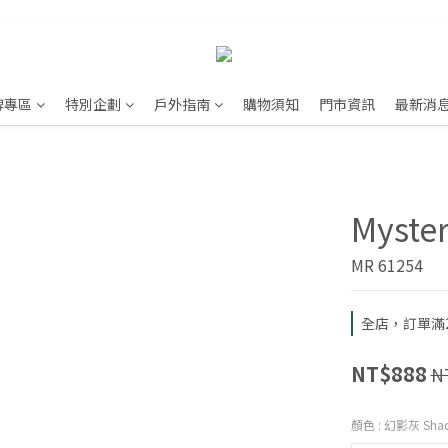
牌專區
特別企劃
戶外指南
購物須知
門市資訊
最新消
Myste
MR 61254
全店，訂單滿2
NT$888
N
顏色
: 幻影灰 Sha