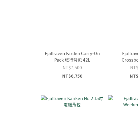
Fjallraven Farden Carry-On
Fjallra
Pack 旅行背包 42L
Cross
NT$7,500
NT$
NT$6,750
NT$