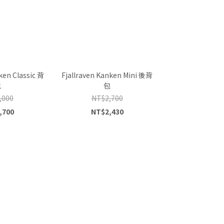
ken Classic 背
Fjallraven Kanken Mini 後背
包
包
,000
NT$2,700
,700
NT$2,430