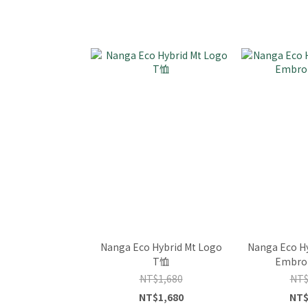
Nanga Eco Hybrid Mt Logo
Nanga Eco H
T恤
Embro
NT$1,680
NT$
NT$1,680
NT$