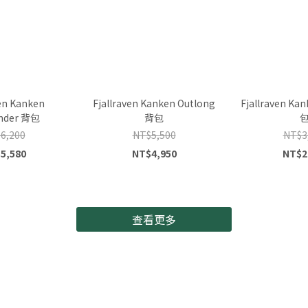
ven Kanken
Fjallraven Kanken Outlong
Fjallraven Kan
nder 背包
背包
6,200
NT$5,500
NT$3
5,580
NT$4,950
NT$2
查看更多