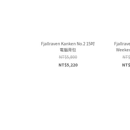
Fjallraven Kanken No.2 15吋
Fjallra
電腦背包
Weeke
NT$5,800
NT$
NT$5,220
NT$