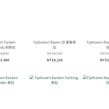
ven Farden
Fjallraven Raven 28 筆電背
Fjallraven R
body 斜背包
包
4,400
NT$4,700
NT$3
3,960
NT$4,230
NT$3