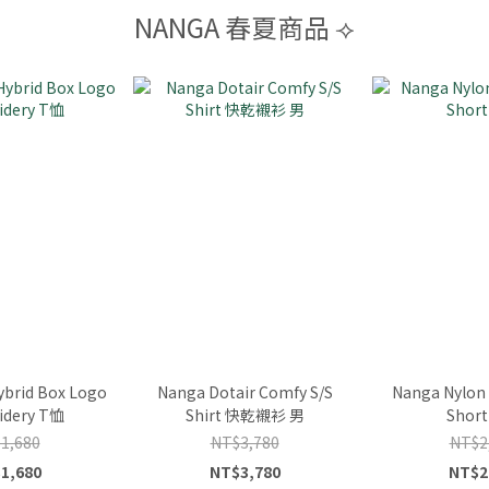
NANGA 春夏商品 ⟢
ybrid Box Logo
Nanga Dotair Comfy S/S
Nanga Nylon 
idery T恤
Shirt 快乾襯衫 男
Shor
1,680
NT$3,780
NT$2
1,680
NT$3,780
NT$2