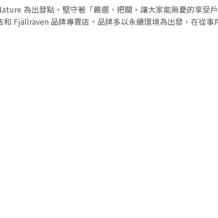
tdoor、Nature 為出發點，堅守著「嚴選、把關，讓大家能無憂
營店和 Fjällräven 品牌專賣店。品牌多以永續環境為出發，