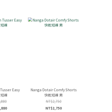
Tusser Easy
Nanga Dotair Comfy Shorts
t 短褲
快乾短褲 男
,880
NT$2,750
,880
NT$2,750