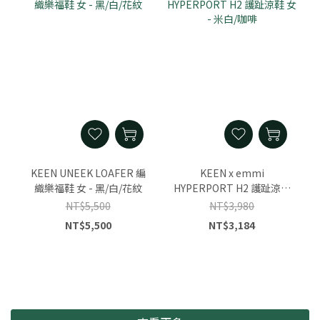
KEEN UNEEK LOAFER 編
KEEN x emmi
織樂福鞋 女 - 黑/白/花紋
HYPERPORT H2 護趾涼鞋
女 - 米白/咖啡
NT$5,500
NT$3,980
NT$5,500
NT$3,184