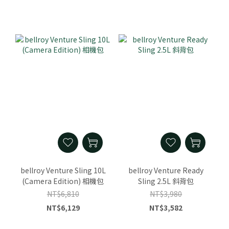
bellroy Venture Sling 10L
bellroy Venture Ready
(Camera Edition) 相機包
Sling 2.5L 斜背包
NT$6,810
NT$3,980
NT$6,129
NT$3,582