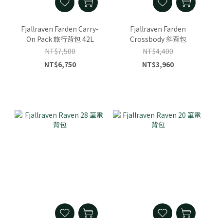
Fjallraven Farden Carry-
Fjallraven Farden
On Pack 旅行背包 42L
Crossbody 斜背包
NT$7,500
NT$4,400
NT$6,750
NT$3,960