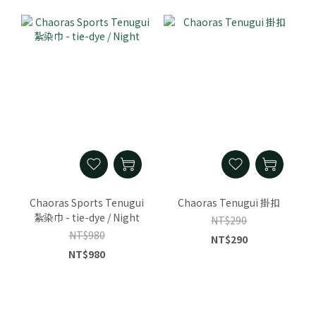
Chaoras Sports Tenugui
Chaoras Tenugui 掛扣
紮染巾 - tie-dye / Night
NT$290
NT$980
NT$290
NT$980