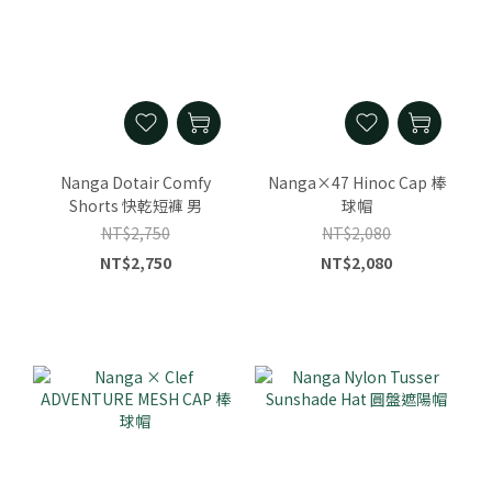
Nanga Dotair Comfy
Nanga×47 Hinoc Cap 棒
Shorts 快乾短褲 男
球帽
NT$2,750
NT$2,080
NT$2,750
NT$2,080