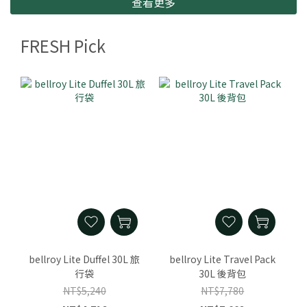
查看更多
FRESH Pick
bellroy Lite Duffel 30L 旅
bellroy Lite Travel Pack
行袋
30L 後背包
NT$5,240
NT$7,780