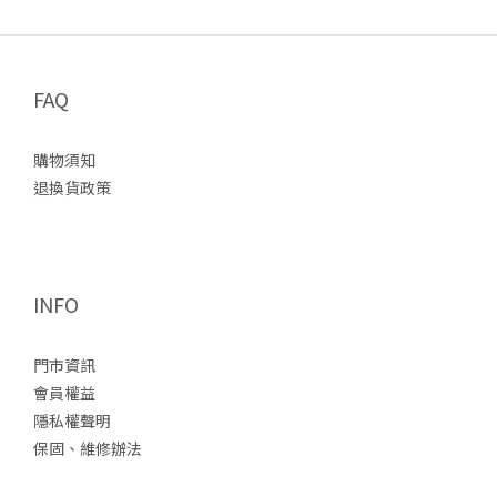
到南湖壓迫感的，是過了南湖北山後的五岩峰。裸露稜線上的風非
常直接。重裝狀態下，身體其實很容易因為流汗後被風吹冷，尤其
停下來等隊友時，能很明顯的感受到身體熱氣被帶走的瞬間。▸ 五岩
FAQ
峰Keb Thermal Wind Jacket 讓我印象很深的一點，是它不像傳統
厚刷毛那麼悶。 以前穿一般刷毛行進時，常常走沒多久背部就開始
購物須知
積熱流汗，接著一停下來又迅速變冷；但這次在南湖，從爬升、拉
退換貨政策
繩到翻越岩稜的過程裡，它維持了一種很穩定的體感。風吹得進不
會刺骨，行進時也不會有濕黏感。「一直維持剛剛好的溫度」，是
Keb Thermal Wind Jacket 在長時間重裝行程裡非常重要的大優點
之一。 ▸穿了一整天內層都沒濕掉的 Keb Thermal Wind
INFO
Jacket Day 2 帝王之山的清晨（12-14hr）南湖山屋 → 南湖南峰 →
巴巴山 → 南湖大山主峰 → 回圈谷 凌晨摸黑起登時，圈谷溫度已是
零下。▸四月的凌晨還是有機會看到零下溫度頭燈照著結霜的山徑，
門市資訊
身體還沒完全熱開，但又不能穿太厚，因為只要開始爬升很快就會
會員權益
過熱。這也是我這次特別有感的地方。▸ 起了一個大早，我們是第一
隱私權聲明
隊出發Keb Thermal Wind Jacket 像是介於風衣與中層之間的存
保固、維修辦法
在。非傳統化纖外套那樣厚重，也比一般薄風衣多了明顯的保暖
感。尤其從南峰往主峰的稜線上，風吹過來時，外層能有效阻隔冷