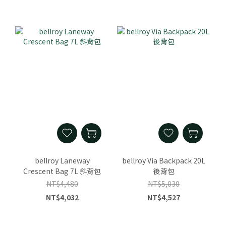
bellroy Laneway
bellroy Via Backpack 20L
Crescent Bag 7L 斜背包
後背包
NT$4,480
NT$5,030
NT$4,032
NT$4,527