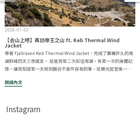
2026-07-02
【去山上吧】再訪帝王之山 ft. Keb Thermal Wind
Jacket
帶著 Fjällräven Keb Thermal Wind Jacket，完成了籌備許久的南
湖群峰四天三夜縱走。 這是我第二次前往南湖，有第一次的身體記
憶，讓我知道第一天就到圈谷不是件容易的事，從勝光起登後一路
的長距離、高落差、重裝與低溫，加上南湖招待的碎石地形與稜線
閱讀內文
強風，讓這趟旅程更像是一場長時間與自己身體對話的過程。▸重溫
雲稜山屋前的陡上 (笑) 【行程規劃｜四天三夜的南湖行】 Day 0 深
夜啟程 晚上六點下班後，直接從台中開車出發。經埔里、武嶺、合
Instagram
歡山，一路前往勝光方便屋。半夜的山路很安靜，想到隔天即將背
起重裝走進南湖圈谷，其實心裡既是期待又緊張。 Day 1 重裝翻越
五岩峰（10-12hr） 勝光 → 雲稜山莊 → 審馬陣山 → 南湖北山 → 五
岩峰 → 南湖山屋 從雲稜山莊之後到審馬陣草原都是舒服的緩下坡跟
草原景色▸審馬陣草原▸審馬陣山屋小小的很可愛 真正讓我開始感受