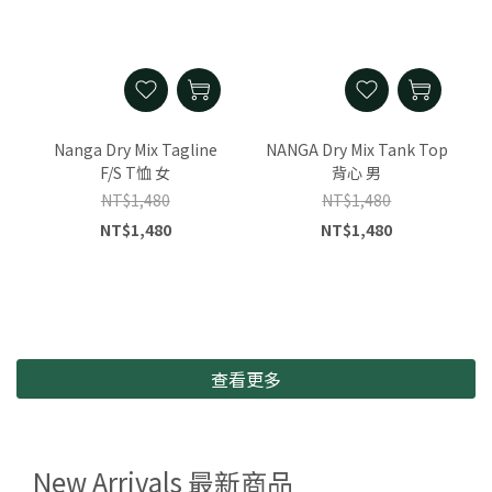
Nanga Dry Mix Tagline
NANGA Dry Mix Tank Top
F/S T恤 女
背心 男
NT$1,480
NT$1,480
NT$1,480
NT$1,480
查看更多
New Arrivals 最新商品