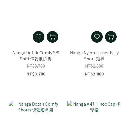
Nanga Dotair Comfy S/S
Nanga Nylon Tusser Easy
Shirt 快乾襯衫 男
Short 短褲
NT$3,780
NT$2,880
NT$3,780
NT$2,880