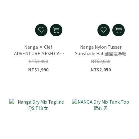
Nanga × Clef
Nanga Nylon Tusser
ADVENTURE MESH CAP
Sunshade Hat 圓盤遮陽帽
棒球帽
NT$1,990
NT$2,050
NT$1,990
NT$2,050