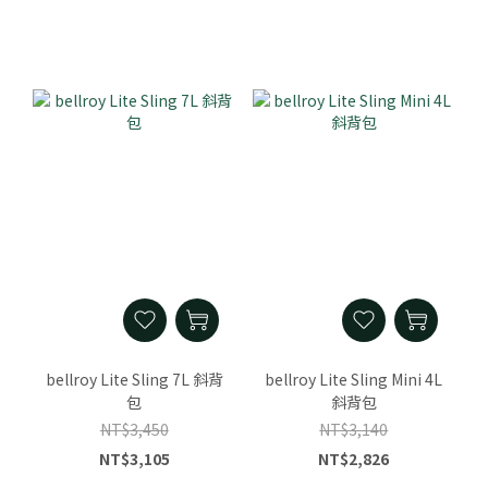
bellroy Lite Sling 7L 斜背
bellroy Lite Sling Mini 4L
包
斜背包
NT$3,450
NT$3,140
NT$3,105
NT$2,826