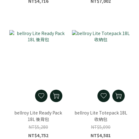
NT$4,716
NT$7,002
bellroy Lite Ready Pack
bellroy Lite Totepack 18L
18L 後背包
收納包
NT$5,280
NT$5,090
NT$4,752
NT$4,581