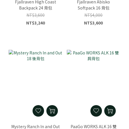
Fjallraven High Coast
Fjallraven Abisko
Backpack 24 背包
Softpack 16 背包
NT$3,600
NT$4,000
NT$3,240
NT$3,600
Mystery Ranch In and Out
PaaGo WORKS ALK 16 雙