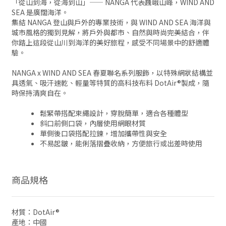
「從山到海，從海到山」—— NANGA 代表巍峨山峰，WIND AND
SEA 是廣闊海洋。
集結 NANGA 登山與戶外的專業技術，與 WIND AND SEA 海洋與
城市風格的獨到見解，將戶外與都市、自然與時尚完美結合，伴
你踏上這段從山川到海洋的美好旅程，感受不同場景中的舒適體
驗。
NANGA x WIND AND SEA 春夏聯名系列服飾，以特殊網狀結構並
具透氣、吸汗速乾、輕量等特質的高科技布料 DotAir®製成，隨
時保持清爽自在。
鬆緊帶搭配束繩設計，穿脫簡單，適合各種體型
斜口前側口袋，內層使用網眼材質
單側後口袋搭配拉鍊，增加攜帶性與安全
不易起皺，能俐落摺疊收納，方便旅行或出差時使用
商品規格
材質：DotAir®
產地：中國