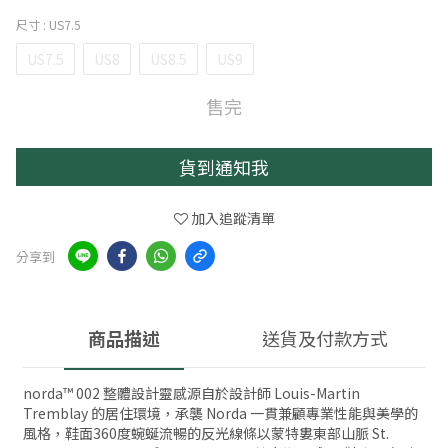
尺寸
: US7.5
US7.5
US8
US8.5
US9
售完
貨到通知我
加入追蹤清單
分享到
商品描述
送貨及付款方式
norda™ 002 整體設計靈感源自於設計師 Louis-Martin
Tremblay 的居住環境，承襲 Norda 一貫兼顧專業性能與美學的
風格，鞋面360度蜿蜒流暢的反光線條以蒙特婁東部山脈 St.