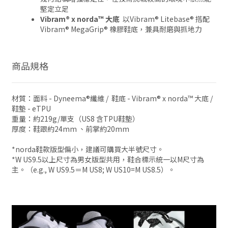
堅定立足
Vibram® x norda™ 大底
以Vibram® Litebase® 搭配
Vibram® MegaGrip® 橡膠鞋底，兼具耐磨與抓地力
商品規格
材質：面料 - Dyneema®纖維 / 鞋底 - Vibram® x norda™ 大底 /
鞋墊 - eTPU
重量：約219g/單支（US8 含TPU鞋墊）
厚度：鞋跟約24mm 、前掌約20mm
*norda鞋款版型偏小，建議可購買大半號尺寸。
*W US9.5以上尺寸為男女版型共用，鞋合標示統一以M尺寸為
主。（e.g., W US9.5＝M US8; W US10=M US8.5）。