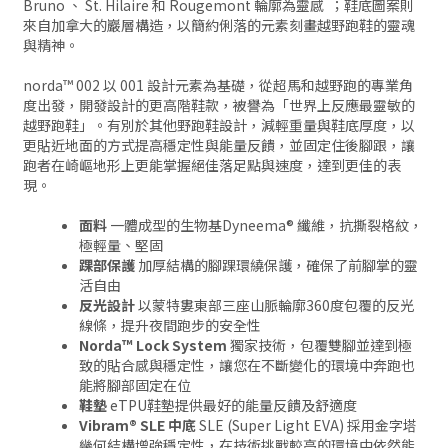
Bruno 、 St. Hilaire 和 Rougemont 輪廓為靈感 ；鞋底圖案則
來自加拿大的巖層構造，以簡約俐落的元素刻畫越野跑鞋的靈魂
與精神。
norda™ 002 以 001 設計元素為基礎，從超馬和越野跑的專業角
度出發，開發設計的更高階鞋款，被譽為「世界上反應最靈敏的
越野跑鞋」。有別於其他野跑鞋設計，減輕重量與鞋底厚度，以
更貼近地面的方式提高穩定性與能量反饋，並固定住後腳跟，讓
跑者在崎嶇地形上更能掌握絕佳落足點與速度，達到更佳的表
現。
面料
一體成型的生物基Dyneema® 纖維，抗撕裂格紋，
極輕量、堅固
踝部保護
加厚結構的腳踝環繞保護，確保了前腳掌的靈
活自由
反光設計
以蒙特婁東部三座山脈輪廓360度包覆的反光
線條，提升夜間跑步的安全性
Norda™ Lock System
獨家技術，包覆雙腳並達到極
致的貼合感與穩定性，讓您在不斷變化的環境中奔跑也
能將腳部固定在位
鞋墊
eTPU鞋墊提供最好的能量反饋及舒適度
Vibram® SLE 中底
SLE (Super Light EVA)
採用金字塔
幾何結構增強穩定性，在技術挑戰較高的環境中依然能