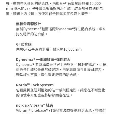
統，帶來持久穩固的貼合感，內襯 G+® 石墨烯膜具備 10,000
mm 防水能力，提升體溫調節與防水性能。鞋跟部分有泡棉包
覆，鞋跟上方拉環，方便將鞋子輕鬆扣在包袋上攜帶。
無鞋帶滑套設計
無縫Dyneema®鞋面搭配Dyneema®彈性貼合系統，帶來
持久穩固的貼合感。
G+防水膜
內襯G+石墨烯防水膜，耐水壓10,000mm
Dyneema® 一編織鞋面+彈性鞋舌
Dyneema® 無縫構造是世界上最堅固、最輕的纖維，可提
供最佳性能和最低的碳足跡，搭配專屬彈性化設計鞋舌，
鞋型經久不變，提供穩定舒適的貼合感。
Norda™ Lock System
包覆雙腳並達到極致的貼合感與穩定性，讓您在不斷變化
的環境中奔跑也能將腳部固定在位。
norda x Vibram® 鞋底
Vibram® Litebase® 可節省能源並提高跑步表現，整體鞋