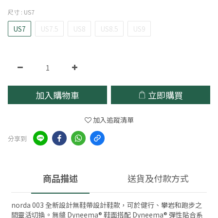
尺寸
: US7
US7
US7.5
US8
US8.5
US9
加入購物車
立即購買
加入追蹤清單
分享到
商品描述
送貨及付款方式
norda 003 全新設計無鞋帶設計鞋款，可於健行、攀岩和跑步之
間靈活切換。無縫 Dyneema® 鞋面搭配 Dyneema® 彈性貼合系