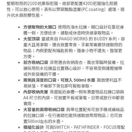
堅韌耐用的210D抗撕裂尼龍、底部更配置420D尼龍強化耐磨
性，可以放心使用。表布以聚碳酸酯塗層(PC coating）處理，提
升抗水與耐髒性能。
方便取物的大開口
使用防潑水拉鍊，開口設計在靠近身
體一側，方便徒步、通勤或休息時快速拿取物品。
大型頂袋
靈感來自 PAAGO WORKS 的 BUDDY 系列，容
量大且易拿取，適合放置零食、手套等需要快速取用的
物品；內側更配有鑰匙掛鉤，隨身小物不遺失，整理更
方便。
前方收納口袋
非常適合收納雨衣、風衣等臨時裝備，拉
鍊採用防水拉鍊且位置精心設計，不容易受側邊壓縮帶
或外掛裝備的干擾。
兩側具深度的口袋，可放入 500ml 水壺
取放便利且不
易掉落，不需卸下背包即可輕鬆拿取。
內部收納夾層
背面貼近身體一側有貴重物品拉鍊口袋與
A4 尺寸的內袋，可放置平板或筆電，日常或旅行中都很
實用。
大容量的肩帶收納口袋
肩帶位置配有可放手機或補給品
的拉鍊口袋，在行進間也能快速取放常用物品；也可放
置500ml左右的水壺。
模組化設計
可與SWITCH、PATHFINDER、FOCUS等配