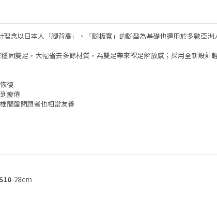
型設計理念以日本人「腳背高」、「腳板寬」的腳型為基礎也適用於多數亞
鬼氈來穩固雙足，大幅省去多餘材質，為雙足帶來裸足解放感；採用全新設計輕
恢復
到疲倦
椎間盤問題者也相當友善
S10
-28cm