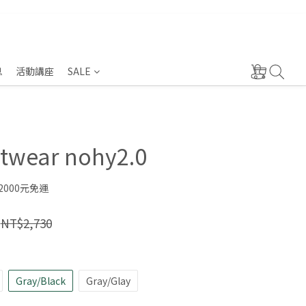
息
活動講座
SALE
otwear nohy2.0
000元免運
NT$2,730
Gray/Black
Gray/Glay