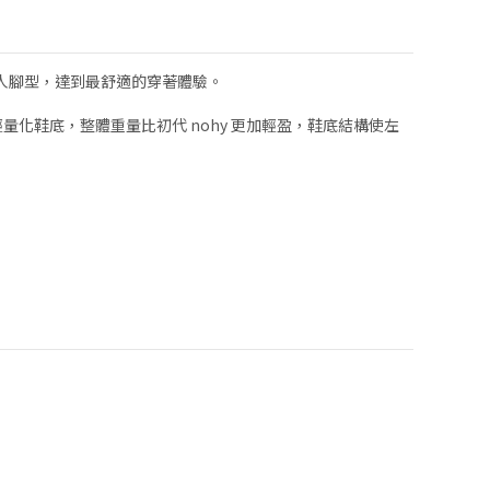
洲人腳型，達到最舒適的穿著體驗。
量化鞋底，整體重量比初代 nohy 更加輕盈，鞋底結構使左