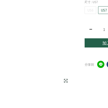
尺寸
: US7
US6
US7
加
分享到