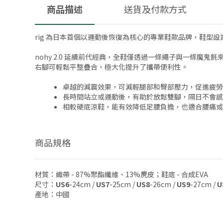
商品描述
送貨及付款方式
rig 為日本首個以運動後恢復為核心的專業鞋款品牌，鞋
nohy 2.0 延續前代經典，全鞋僅透過一條繩子與一條魔
右腳可輕鬆平整疊合，極大化提升了攜帶便利性。
卓越的減震效果，可減輕腿部和臀部壓力，促進疲勞
長時間站立或運動後，有助於放鬆雙腳，隔日不會感
相較硬底涼鞋，能有效降低足腰負擔，也適合腰痛或
商品規格
材質：織帶 - 87%聚酯纖維、13%麂皮；鞋底 - 合成EVA
尺寸：
US6
-24cm /
US7
-25cm /
US8
-26cm /
US9
-27cm /
U
產地：中國