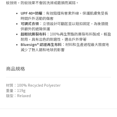
蚊技術，防蚊效果不會因洗滌或磨損而減弱。
UPF 40+防曬
：有效阻擋有害紫外線，保護肌膚免受長
時間戶外活動的傷害
可調式衣領
：立領設計可翻起並以鈕扣固定，為後頸提
供額外的遮陽保護
超輕抗撕裂布料
：100%再生聚酯防撕裂布料製成，輕盈
耐用，具有出色的耐磨性，適合戶外穿著
Bluesign® 認證再生布料
：材料和生產過程最大限度地
減少了對人類和地球的影響
商品規格
材質：100% Recycled Polyester
重量：119g
版型：Relaxed