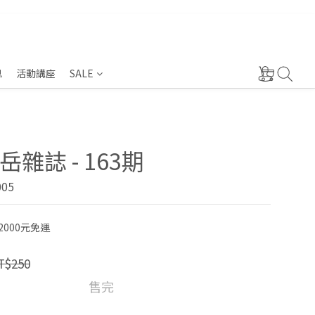
息
活動講座
SALE
雜誌 - 163期
005
000元免運
T$250
售完