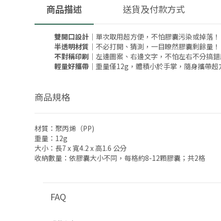
商品描述
送貨及付款方式
雙開口設計
｜單次取用超方便，不怕膠囊污染或掉落！
半透明材質
｜不必打開、猜測，一目瞭然膠囊剩餘量！
不對稱印刷
｜左邊圖案、右邊文字，不怕左右不分搞錯
輕量好攜帶
｜重量僅12g，體積小於手掌，隨身攜帶超
商品規格
材質：聚丙烯（PP)
重量：12g
大小：長7 x 寬4.2 x 高1.6 公分
收納數量：依膠囊大小不同，每格約8-12顆膠囊；共2格
FAQ