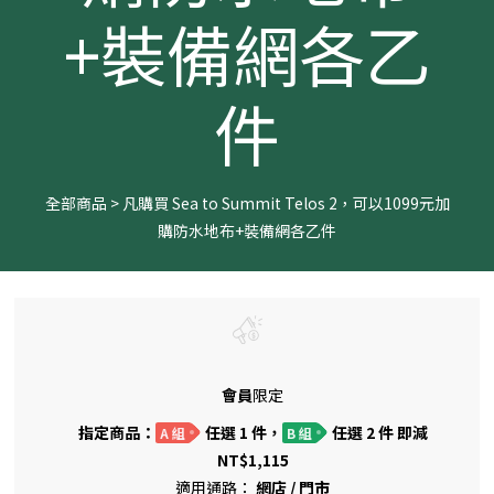
+裝備網各乙
件
全部商品
>
凡購買 Sea to Summit Telos 2，可以1099元加
購防水地布+裝備網各乙件
會員
限定
指定商品：
任選 1 件，
任選 2 件 即減
A 組
B 組
NT$1,115
適用通路：
網店
/
門市