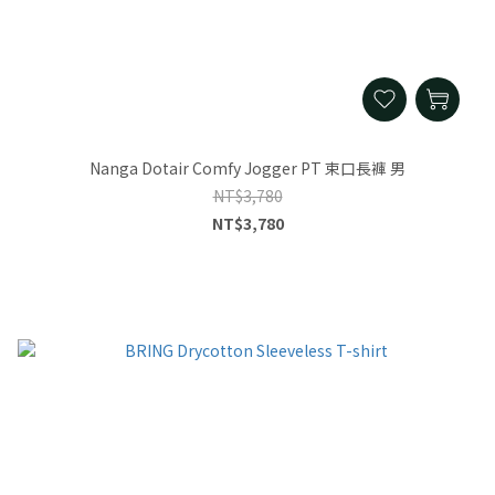
Nanga Dotair Comfy Jogger PT 束口長褲 男
NT$3,780
NT$3,780