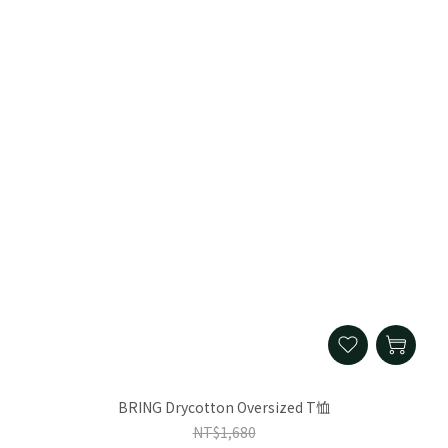
BRING Drycotton Oversized T恤
NT$1,680