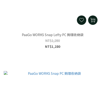
PaaGo WORKS Snap Lefty PC 鉤環收納袋
NT$1,280
NT$1,280