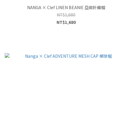
NANGA × Clef LINEN BEANIE 亞麻針織帽
NT$1,680
NT$1,680