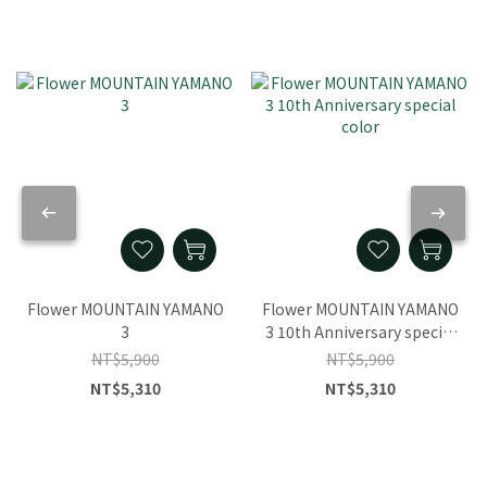
Flower MOUNTAIN YAMANO
Flower MOUNTAIN YAMANO
3
3 10th Anniversary special
color
NT$5,900
NT$5,900
NT$5,310
NT$5,310