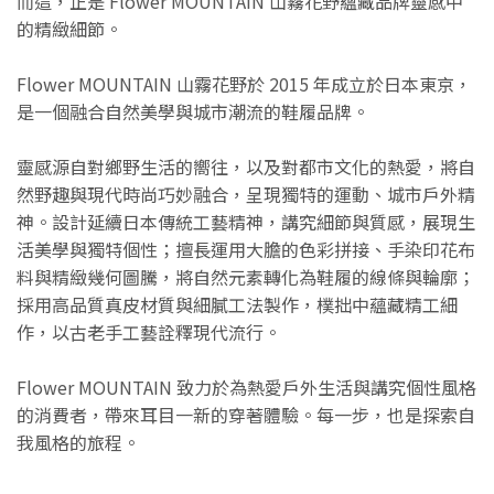
而這，正是 Flower MOUNTAIN 山霧花野蘊藏品牌靈感中
的精緻細節。
Flower MOUNTAIN 山霧花野於 2015 年成立於日本東京，
是一個融合自然美學與城市潮流的鞋履品牌。
靈感源自對鄉野生活的嚮往，以及對都市文化的熱愛，將自
然野趣與現代時尚巧妙融合，呈現獨特的運動、城市戶外精
神。設計延續日本傳統工藝精神，講究細節與質感，展現生
活美學與獨特個性；擅長運用大膽的色彩拼接、手染印花布
料與精緻幾何圖騰，將自然元素轉化為鞋履的線條與輪廓；
採用高品質真皮材質與細膩工法製作，樸拙中蘊藏精工細
作，以古老手工藝詮釋現代流行。
Flower MOUNTAIN 致力於為熱愛戶外生活與講究個性風格
的消費者，帶來耳目一新的穿著體驗。每一步，也是探索自
我風格的旅程。