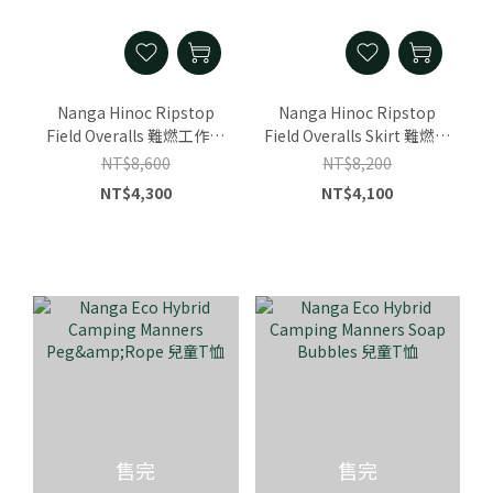
Nanga Hinoc Ripstop
Nanga Hinoc Ripstop
Field Overalls 難燃工作褲
Field Overalls Skirt 難燃工
男
作裙 女
NT$8,600
NT$8,200
NT$4,300
NT$4,100
售完
售完