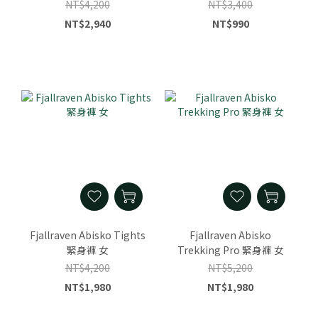
NT$4,200
NT$3,400
NT$2,940
NT$990
Fjallraven Abisko Tights
Fjallraven Abisko
緊身褲 女
Trekking Pro 緊身褲 女
NT$4,200
NT$5,200
NT$1,980
NT$1,980