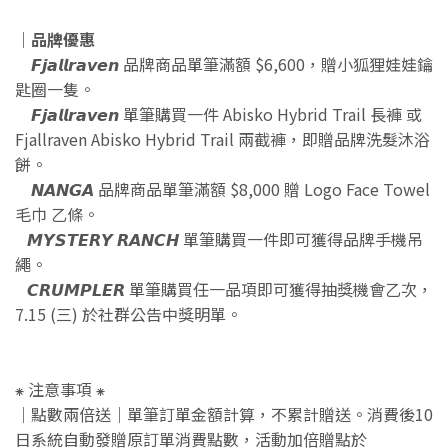
｜品牌優惠
𝙁𝙟𝙖𝙡𝙡𝙧𝙖𝙫𝙚𝙣 品牌商品單筆滿額 $6,600，贈小狐狸娃娃鑰
匙圈一隻。
𝙁𝙟𝙖𝙡𝙡𝙧𝙖𝙫𝙚𝙣 單筆購買一件 Abisko Hybrid Trail 長褲 或
Fjallraven Abisko Hybrid Trail 兩截褲，即贈品牌洗髮沐浴
餅。
𝙉𝘼𝙉𝙂𝘼 品牌商品單筆滿額 $8,000 贈 Logo Face Towel
毛巾 乙條。
​ 𝙈𝙔𝙎𝙏𝙀𝙍𝙔 𝙍𝘼𝙉𝘾𝙃 單筆購買一件即可獲得品牌手機吊
繩。
𝘾𝙍𝙐𝙈𝙋𝙇𝙀𝙍 單筆購買任一品項即可獲得抽獎機會乙次，
7.15 (三) 於社群公告中獎明單。
⁕ 注意事項 ⁕
｜點數兩倍送｜單筆訂單金額計算，不累計贈送。消費後10
日系統自動發贈原訂單消費點數，活動加倍贈點於