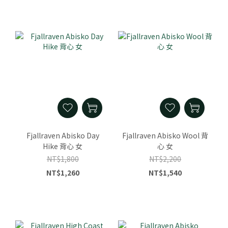
Fjallraven Abisko Day
Fjallraven Abisko Wool 背
Hike 背心 女
心 女
NT$1,800
NT$2,200
NT$1,260
NT$1,540