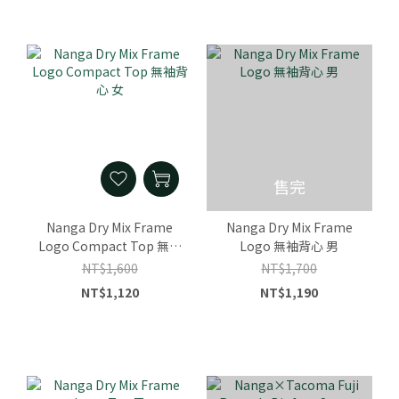
售完
Nanga Dry Mix Frame
Nanga Dry Mix Frame
Logo Compact Top 無袖
Logo 無袖背心 男
背心 女
NT$1,600
NT$1,700
NT$1,120
NT$1,190