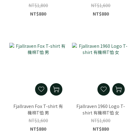
NT$1,800
NT$1,600
NT$880
NT$880
Fjallraven Fox T-shirt 有
Fjallraven 1960 Logo T-
機棉T恤 男
shirt 有機棉T恤 女
NT$1,600
NT$1,600
NT$880
NT$880