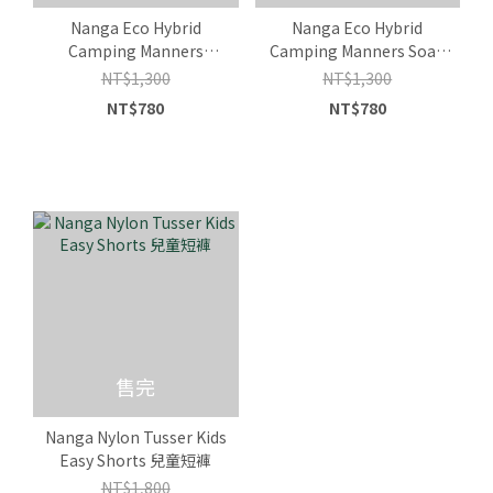
Nanga Eco Hybrid
Nanga Eco Hybrid
Camping Manners
Camping Manners Soap
Peg&Rope 兒童T恤
Bubbles 兒童T恤
NT$1,300
NT$1,300
NT$780
NT$780
售完
Nanga Nylon Tusser Kids
Easy Shorts 兒童短褲
NT$1,800