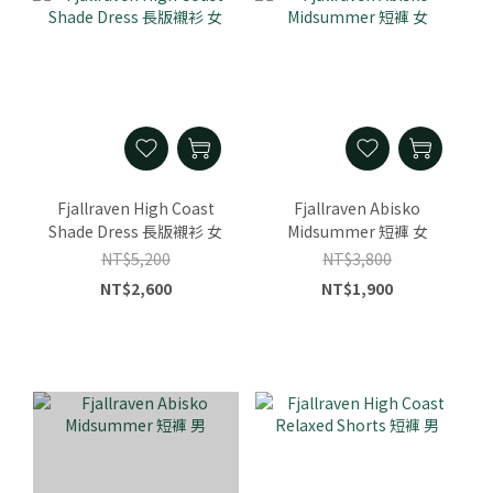
Fjallraven High Coast
Fjallraven Abisko
Shade Dress 長版襯衫 女
Midsummer 短褲 女
NT$5,200
NT$3,800
NT$2,600
NT$1,900