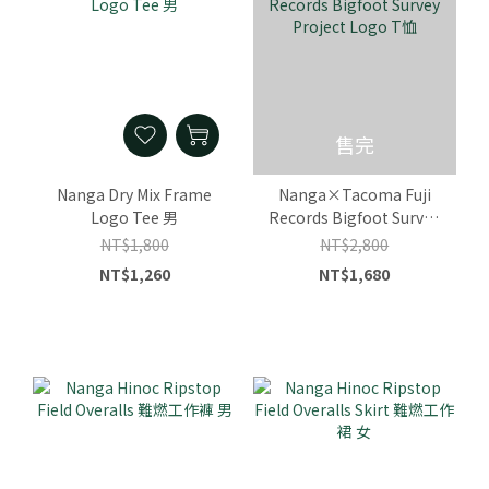
售完
Nanga Dry Mix Frame
Nanga×Tacoma Fuji
Logo Tee 男
Records Bigfoot Survey
Project Logo T恤
NT$1,800
NT$2,800
NT$1,260
NT$1,680