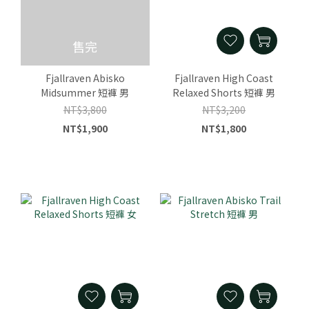
售完
Fjallraven Abisko
Fjallraven High Coast
Midsummer 短褲 男
Relaxed Shorts 短褲 男
NT$3,800
NT$3,200
NT$1,900
NT$1,800