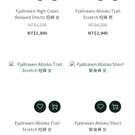
Fjallraven High Coast
Fjallraven Abisko Trail
Relaxed Shorts 短褲 女
Stretch 短褲 男
NT$3,200
NT$4,200
NT$1,800
NT$2,940
Fjallraven Abisko Trail
Fjallraven Abisko Short
Stretch 短褲 女
緊身褲 女