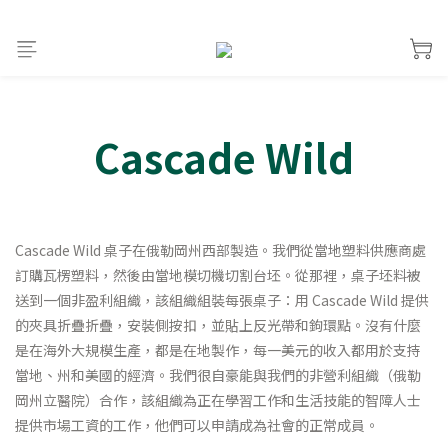
Cascade Wild
Cascade Wild 桌子在俄勒岡州西部製造。我們從當地塑料供應商處
訂購瓦楞塑料，然後由當地模切機切割台坯。從那裡，桌子坯料被
送到一個非盈利組織，該組織組裝每張桌子：用 Cascade Wild 提供
的夾具折疊折疊，安裝側按扣，並貼上反光帶和鉤環點。沒有什麼
是在海外大規模生產，都是在地製作，每一美元的收入都用於支持
當地、州和美國的經濟。我們很自豪能與我們的非營利組織（俄勒
岡州立醫院）合作，該組織為正在學習工作和生活技能的智障人士
提供市場工資的工作，他們可以申請成為社會的正常成員。