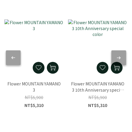
Flower MOUNTAIN YAMANO
Flower MOUNTAIN YAMANO
3
3 10th Anniversary special
color
NT$5,900
NT$5,900
NT$5,310
NT$5,310