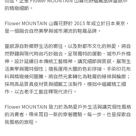
而這，正是 Flower MOUNTAIN 山霧花野蘊藏品牌靈感中
的精緻細節。
Flower MOUNTAIN 山霧花野於 2015 年成立於日本東京，
是一個融合自然美學與城市潮流的鞋履品牌。
靈感源自對鄉野生活的嚮往，以及對都市文化的熱愛，將自
然野趣與現代時尚巧妙融合，呈現獨特的運動、城市戶外精
神。設計延續日本傳統工藝精神，講究細節與質感，展現生
活美學與獨特個性；擅長運用大膽的色彩拼接、手染印花布
料與精緻幾何圖騰，將自然元素轉化為鞋履的線條與輪廓；
採用高品質真皮材質與細膩工法製作，樸拙中蘊藏精工細
作，以古老手工藝詮釋現代流行。
Flower MOUNTAIN 致力於為熱愛戶外生活與講究個性風格
的消費者，帶來耳目一新的穿著體驗。每一步，也是探索自
我風格的旅程。