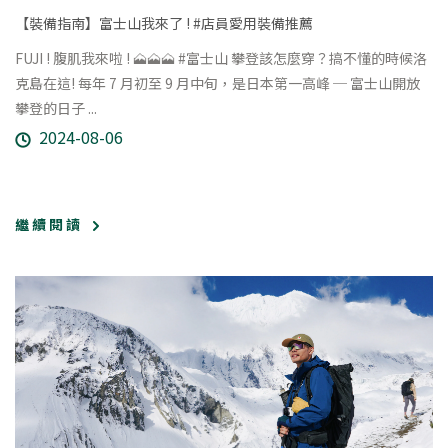
【裝備指南】富士山我來了 ! #店員愛用裝備推薦
FUJI ! 腹肌我來啦 ! 🗻🗻🗻 #富士山 攀登該怎麼穿？搞不懂的時候洛
克島在這! 每年 7 月初至 9 月中旬，是日本第一高峰 ─ 富士山開放
攀登的日子 ...
2024-08-06
繼 續 閱 讀