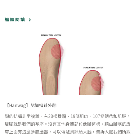
繼 續 閱 讀
【Hanwag】認識拇趾外翻
腳的結構非常複雜，有28根骨頭、19條肌肉、107條韌帶和肌腱。
雙腳就是我們的基座。沒有其他身體部位像腳這樣，藉由腳底的皮
膚上面有這麼多感應器，可以傳遞資訊給大腦，告訴大腦我們所踩...