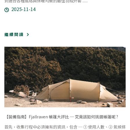
到適合各種風格與保暖均衡的最佳羽絨外套 ......
2025-11-14
繼 續 閱 讀
【裝備指南】Fjallraven 帳篷大評比 ─ 究竟該如何挑選帳篷呢 ?
首先，收集行程中必須擁有的資訊，包含 ─ ① 使用人數、② 氣候條