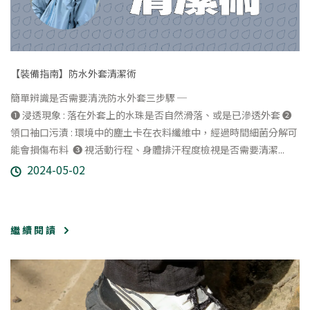
【裝備指南】防水外套清潔術
簡單辨識是否需要清洗防水外套三步驟 ─
❶ 浸透現象 : 落在外套上的水珠是否自然滑落、或是已滲透外套
❷
領口袖口污漬 : 環境中的塵土卡在衣料纖維中，經過時間細菌分解可
能會損傷布料
❸ 視活動行程、身體排汗程度檢視是否需要清潔...
2024-05-02
繼 續 閱 讀