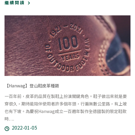
繼 續 閱 讀
【Hanwag】登山鞋皮革種類
一百年前，皮革的品質在製鞋上扮演關鍵角色。鞋子做出來就是要
穿很久，期待能陪伴使用者許多個年頭，行遍無數公里路，有上坡
也有下坡。為慶祝Hanwag成立一百週年製作全德國製的限定鞋款
時.. ...
2022-01-05