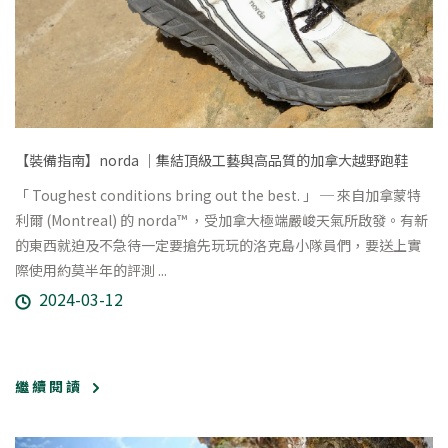
【裝備指南】norda ｜集結頂級工藝與高品質的加拿大越野跑鞋
「 Toughest conditions bring out the best. 」 ─ 來自加拿蒙特
利爾 (Montreal) 的 norda™ ，受加拿大極端嚴峻天氣所啟發。有新
的東西就迫及不急待一定要搶先玩玩的洛克島小隊員們，要送上實
際使用約莫半年的評測 ...
2024-03-12
繼 續 閱 讀