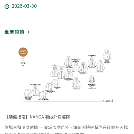
2026-03-30
繼 續 閱 讀
【裝備指南】
NANGA 羽絨外套選擇
依場合和溫度選擇 ─ 從城市到戶外，讓圖表快速幫你在這個冬天找