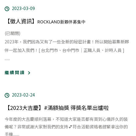
2023-03-09
【徵人資訊】
ROCKLAND新夥伴募集中
(已關閉)
2023年​​，我們因為又有了一些全新的秘密計畫！
所以開始募集新夥
伴一起加入我們！
[ 台北門市、台中門市｜正職人員、計時人員 ] ​
......
繼 續 閱 讀
2023-02-24
【
2023大吉慶
】
#滿額抽獎 得獎名單出爐啦
今年度的大吉慶順利落幕，
不知道大家是否都有買到心儀許久的裝
備呢？
非常感謝大家對我們的支持💕
符合活動資格者趕緊拿出你的
手機.......