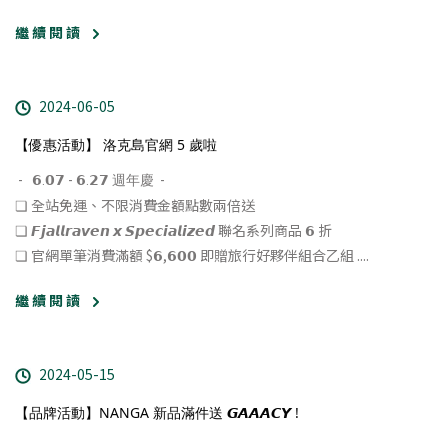
繼 續 閱 讀
2024-06-05
【優惠活動】 洛克島官網 5 歲啦
​ - ​ ​ 𝟲.𝟬𝟳 - 𝟲.𝟮𝟳 週年慶 ​ - ​
❏ 全站免運、不限消費金額點數兩倍送
❏ 𝙁𝙟𝙖𝙡𝙡𝙧𝙖𝙫𝙚𝙣 𝙭 𝙎𝙥𝙚𝙘𝙞𝙖𝙡𝙞𝙯𝙚𝙙 聯名系列商品 𝟲 折
❏ 官網單筆消費滿額 $𝟲,𝟲𝟬𝟬 即贈旅行好夥伴組合乙組 ....
繼 續 閱 讀
2024-05-15
【品牌活動】NANGA 新品滿件送 𝙂𝘼𝘼𝘼𝘾𝙔 !