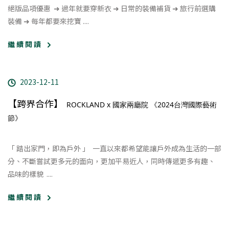
絕版品項優惠 ​ ➜ 過年就要穿新衣 ➜ 日常的裝備補貨 ➜ 旅行前選購
裝備 ➜ 每年都要來挖寶
....
繼 續 閱 讀
2023-12-11
【跨界合作】
ROCKLAND x 國家兩廳院 《2024台灣國際藝術
節》
「 踏出家門，即為戶外 」 ​ 一直以來都希望能讓戶外成為生活的一部
分、不斷嘗試更多元的面向，更加平易近人，同時傳遞更多有趣、
品味的樣貌 ....
繼 續 閱 讀