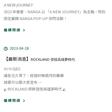
𝘈 𝘕𝘌𝘞 𝘑𝘖𝘜𝘙𝘕𝘌𝘠
2023 年春夏，NANGA 以 「A NEW JOURNEY」為主軸，
特別
限定展開 NANGA POP-UP 快閃活動！
繼 續 閱 讀
2023-04-18
【最新消息】
ROCKLAND 登陸高雄夢時代
Hi Hi 🙌🏻
讓各位久等了，經過好幾個月的籌備
總算可以跟大家宣布 ─
◭ ROCKLAND 即將登陸高雄夢時代 ◭
繼 續 閱 讀