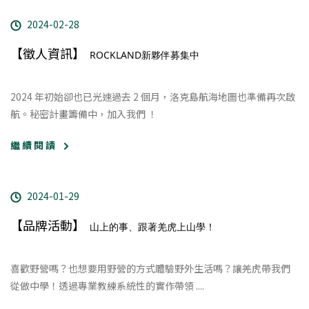
2024-02-28
【徵人資訊】
ROCKLAND新夥伴募集中
2024 年初始卻也已光速過去 2 個月，洛克島航海地圖也準備再次啟
航。秘密計畫籌備中，加入我們 ！
繼 續 閱 讀
2024-01-29
【品牌活動】
山上的事、跟著羌虎上山學！
喜歡野營嗎？也想要用野營的方式體驗野外生活嗎？讓羌虎帶我們
從做中學！透過專業教練系統性的實作帶領 ....