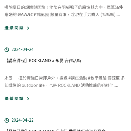
排除夏日的煩躁與悶熱！
淪陷在羽絨鴨子的魔性魅力中，單筆滿件
贈送的 𝙂𝘼𝘼𝘼𝘾𝙔 鑰匙圈 數量有限，趁現在手刀購入 (呱呱呱) ....
繼 續 閱 讀
2024-04-24
【講座課程】ROCKLAND x 永晏 合作活動
永晏 ─ 擅於實踐日常即戶外，透過 #講座活動 #教學體驗 傳達更 多
知識性的 outdoor life，也是 ROCKLAND 活動推廣的好夥伴 ....
繼 續 閱 讀
2024-04-22