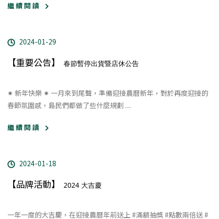
繼 續 閱 讀
2024-01-29
【重要公告】
春節暫停出貨暨店休公告
✷ 新年快樂 ✷ 一月來到尾聲，準備迎接農曆新年，對於再度迎接的
春節氛圍感，島民們都做了些什麼規劃 ....
繼 續 閱 讀
2024-01-18
【品牌活動】
2024 大吉慶
一年一度的大吉慶，在迎接農曆年前送上 #滿額抽獎 #點數兩倍送 #