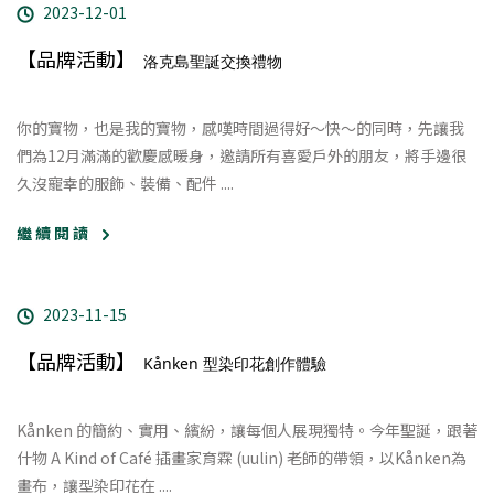
2023-12-01
【品牌活動】
洛克島聖誕交換禮物
你的寶物，也是我的寶物，感嘆時間過得好～快～的同時，先讓我
們為12月滿滿的歡慶感暖身，邀請所有喜愛戶外的朋友，將手邊很
久沒寵幸的服飾、裝備、配件 ....
繼 續 閱 讀
2023-11-15
【品牌活動】
Kånken 型染印花創作體驗
Kånken 的簡約、實用、繽紛，讓每個人展現獨特。
今年聖誕，跟著
什物 A Kind of Café 插畫家育霖 (uulin) 老師的帶領，以Kånken為
畫布，讓型染印花在
....