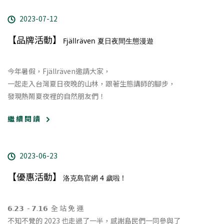
2023-07-12
【品牌活動】
Fjällräven 夏日夜間生態漫遊
今年暑假，Fjällräven邀請大家，
一起走入台灣夏日夜晚的山林，跟著生態講師的腳步，
發現熱鬧夏夜裡的自然朋友們！
繼 續 閱 讀
2023-06-23
【優惠活動】
洛克島官網 4 歲啦 !
𝟲.𝟮𝟯 ​ - 𝟳.𝟭𝟲 全 站 免 運
不知不覺的 2023 也走過了一半，感謝島民們一同參與了