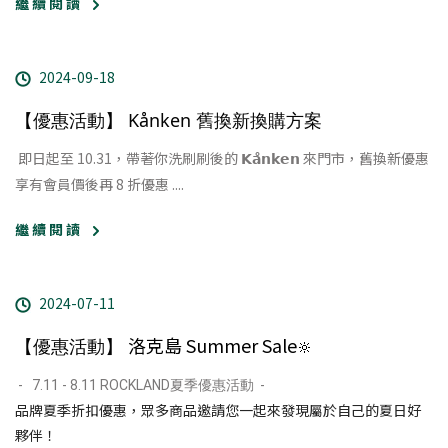
繼 續 閱 讀
2024-09-18
【優惠活動】 Kånken 舊換新換購方案
即日起至 10.31，帶著你洗刷刷後的 𝗞𝗮̊𝗻𝗸𝗲𝗻 來門市，
舊換新優惠
​
享有會員價後再 8 折優惠 ....
繼 續 閱 讀
2024-07-11
洛克島 Summer Sale
【優惠活動】
🔆
​ - ​ ​ 7.11 - 8.11 ROCKLAND夏季優惠活動 ​ - ​
品牌夏季折扣優惠，眾多商品邀請您一起來發現屬於自己的夏日好
夥伴！