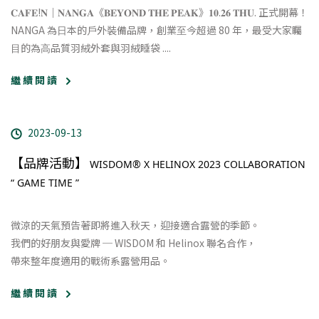
𝐂𝐀𝐅𝐄!𝐍｜𝐍𝐀𝐍𝐆𝐀《𝐁𝐄𝐘𝐎𝐍𝐃 𝐓𝐇𝐄 𝐏𝐄𝐀𝐊》𝟏𝟎.𝟐𝟔 𝐓𝐇𝐔. 正式開幕！
NANGA 為⽇本的⼾外裝備品牌，創業⾄今超過 80 年，
最受⼤家矚
⽬的為⾼品質羽絨外套與羽絨睡袋 ....
繼 續 閱 讀
2023-09-13
【品牌活動】
WISDOM® X HELINOX 2023 COLLABORATION
“ GAME TIME ”
微涼的天氣預告著即將進入秋天，迎接適合露營的季節。
我們的好朋友與愛牌 ─ WISDOM 和 Helinox 聯名合作，
帶來整年度適用的戰術系露營用品。
繼 續 閱 讀